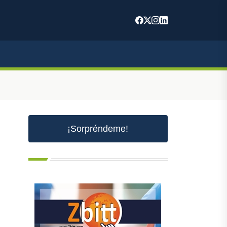
m
¡Sorpréndeme!