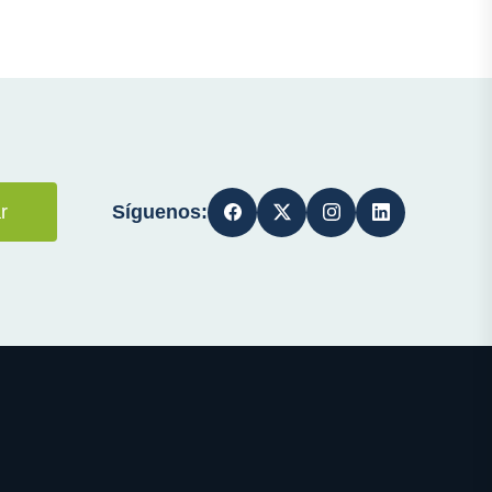
Síguenos:
r