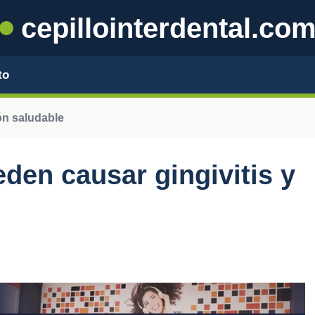
cepillointerdental.co
to
ón saludable
den causar gingivitis y