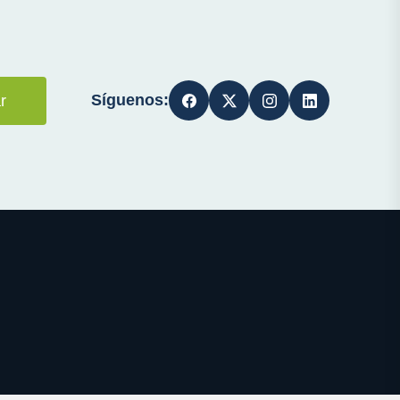
Síguenos:
r