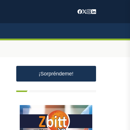
m
¡Sorpréndeme!