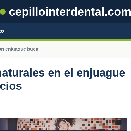
cepillointerdental.co
to
on enjuague bucal
naturales en el enjuague
icios