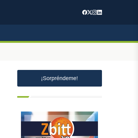
m
¡Sorpréndeme!