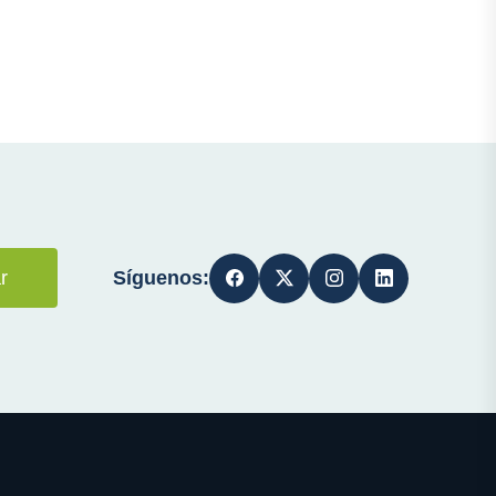
Síguenos:
r