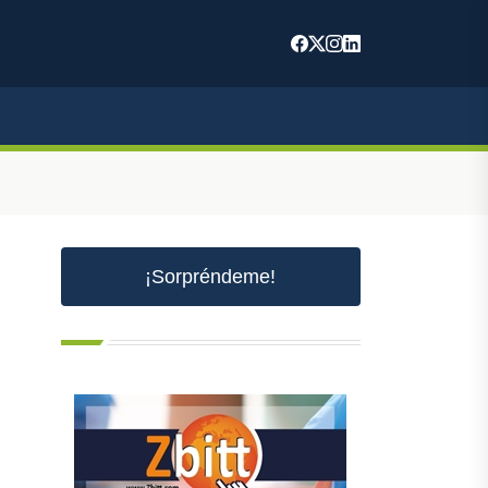
m
¡Sorpréndeme!