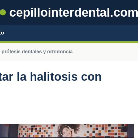
cepillointerdental.co
to
prótesis dentales y ortodoncia.
ar la halitosis con