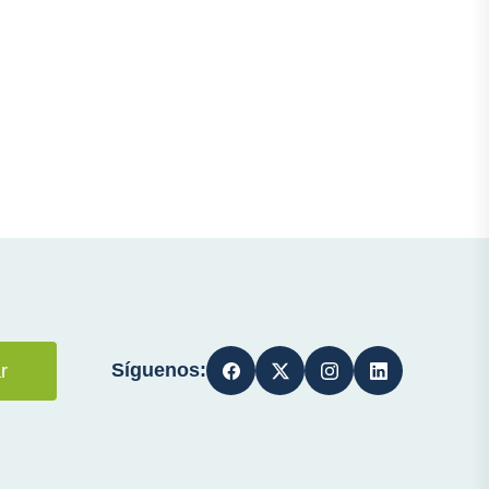
Síguenos:
r