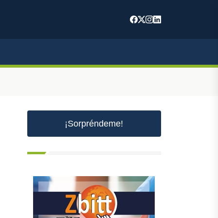
m
¡Sorpréndeme!