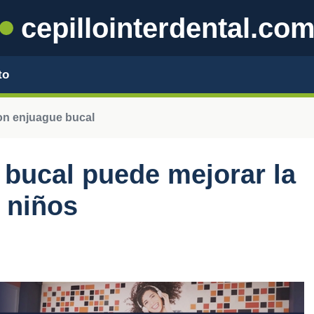
cepillointerdental.co
to
on enjuague bucal
bucal puede mejorar la
s niños