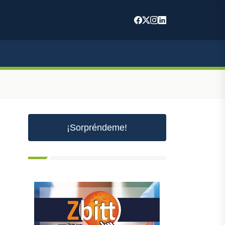
m
¡Sorpréndeme!