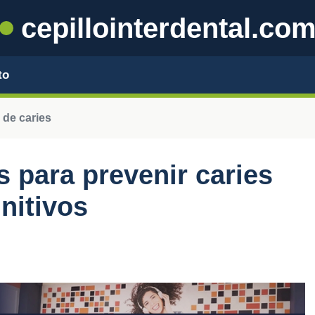
cepillointerdental.co
to
 de caries
s para prevenir caries
initivos