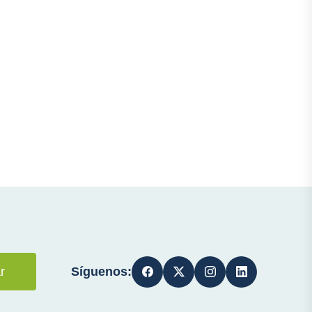
Síguenos:
r