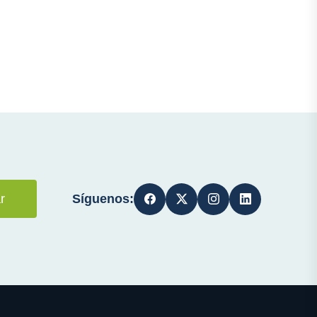
Síguenos:
r