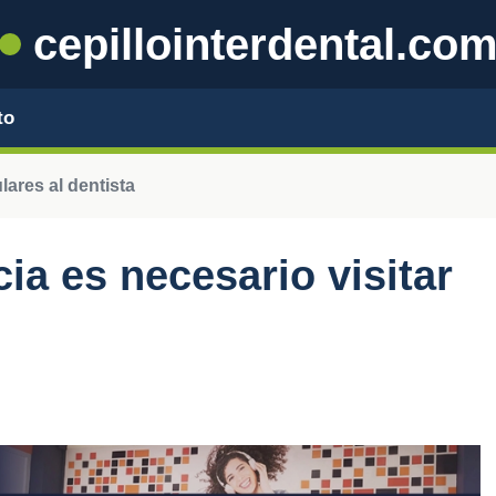
cepillointerdental.co
to
lares al dentista
ia es necesario visitar