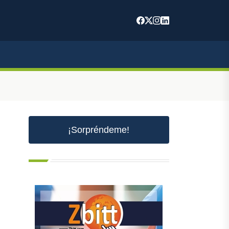
m
¡Sorpréndeme!