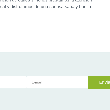
rición de caries si no les prestamos la atención
al y disfrutemos de una sonrisa sana y bonita.
Envia