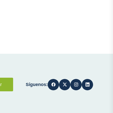
Síguenos:
r