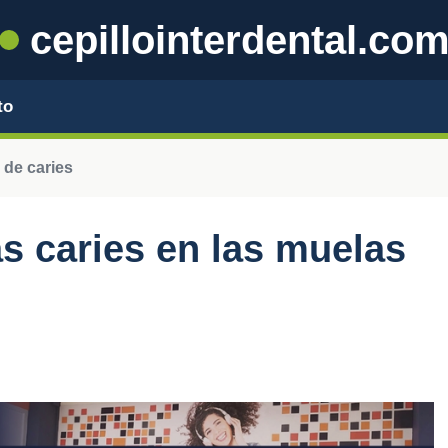
cepillointerdental.co
to
 de caries
s caries en las muelas