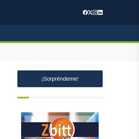
m
¡Sorpréndeme!